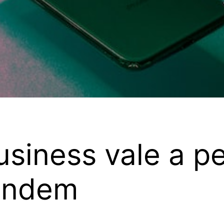
siness vale a p
ondem