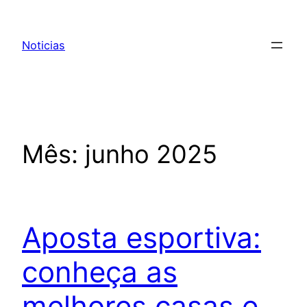
Pular
para
Noticias
o
conteúdo
Mês:
junho 2025
Aposta esportiva:
conheça as
melhores casas e