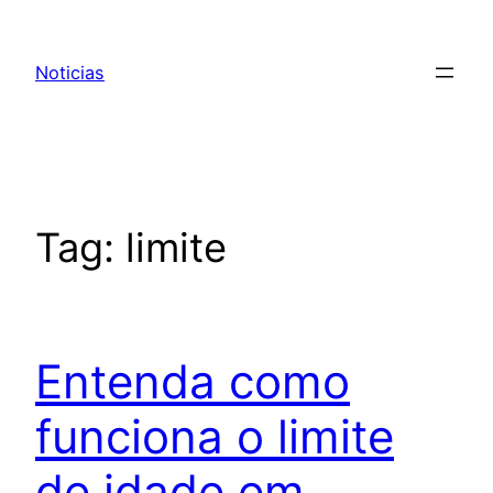
Pular
para
Noticias
o
conteúdo
Tag:
limite
Entenda como
funciona o limite
de idade em