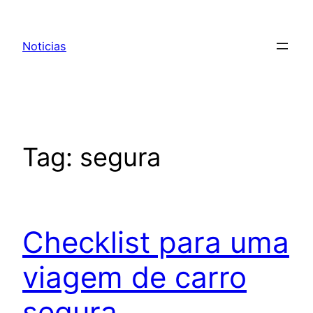
Pular
para
Noticias
o
conteúdo
Tag:
segura
Checklist para uma
viagem de carro
segura