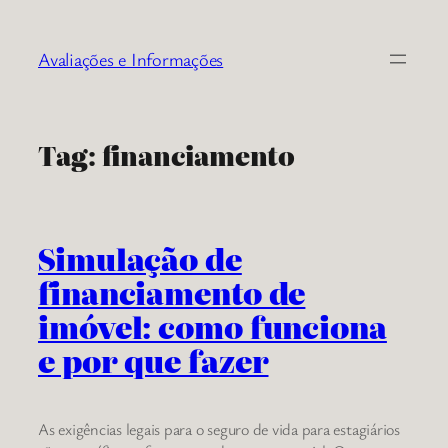
Pular
para
Avaliações e Informações
o
conteúdo
Tag:
financiamento
Simulação de
financiamento de
imóvel: como funciona
e por que fazer
As exigências legais para o seguro de vida para estagiários