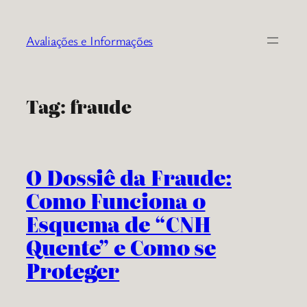
Pular
para
Avaliações e Informações
o
conteúdo
Tag:
fraude
O Dossiê da Fraude:
Como Funciona o
Esquema de “CNH
Quente” e Como se
Proteger