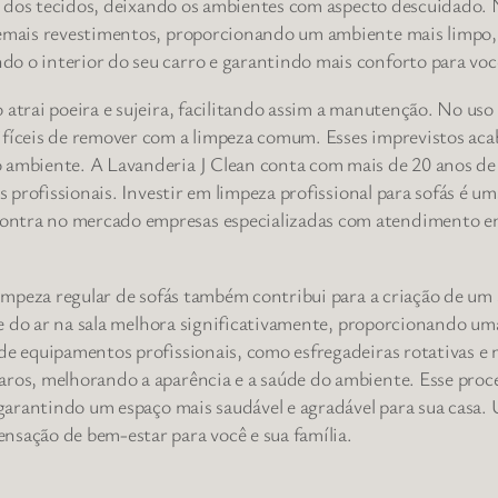
dade dos tecidos, deixando os ambientes com aspecto descuidado
 demais revestimentos, proporcionando um ambiente mais limpo,
o o interior do seu carro e garantindo mais conforto para você
o atrai poeira e sujeira, facilitando assim a manutenção. No 
difíceis de remover com a limpeza comum. Esses imprevistos a
 ambiente. A Lavanderia J Clean conta com mais de 20 anos de 
s profissionais. Investir em limpeza profissional para sofás é u
ontra no mercado empresas especializadas com atendimento em 
 limpeza regular de sofás também contribui para a criação de u
ade do ar na sala melhora significativamente, proporcionando um
de equipamentos profissionais, como esfregadeiras rotativas e 
ros, melhorando a aparência e a saúde do ambiente. Esse proces
, garantindo um espaço mais saudável e agradável para sua casa.
nsação de bem-estar para você e sua família.