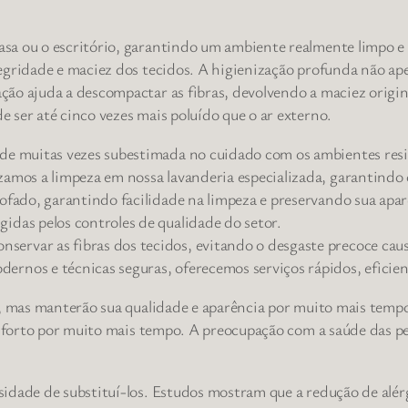
a ou o escritório, garantindo um ambiente realmente limpo e s
egridade e maciez dos tecidos. A higienização profunda não ape
ão ajuda a descompactar as fibras, devolvendo a maciez origi
 ser até cinco vezes mais poluído que o ar externo.
ade muitas vezes subestimada no cuidado com os ambientes resi
izamos a limpeza em nossa lavanderia especializada, garantindo
tofado, garantindo facilidade na limpeza e preservando sua apar
gidas pelos controles de qualidade do setor.
servar as fibras dos tecidos, evitando o desgaste precoce caus
ernos e técnicas seguras, oferecemos serviços rápidos, eficien
s, mas manterão sua qualidade e aparência por muito mais temp
conforto por muito mais tempo. A preocupação com a saúde das p
sidade de substituí-los. Estudos mostram que a redução de al