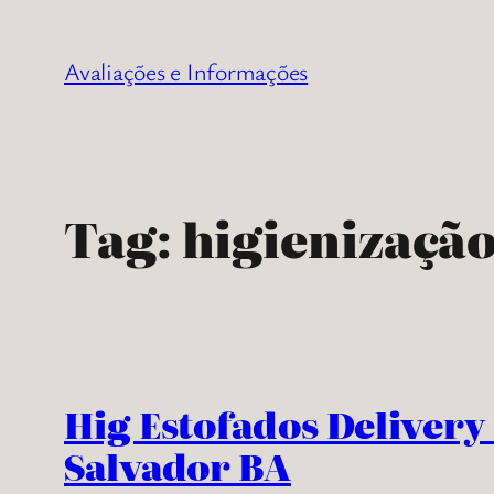
Pular
para
Avaliações e Informações
o
conteúdo
Tag:
higienizaçã
Hig Estofados Delivery
Salvador BA