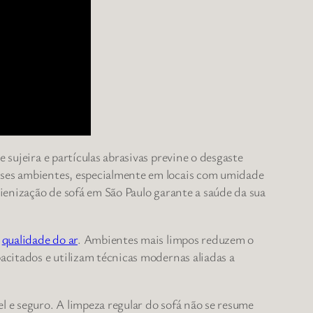
 sujeira e partículas abrasivas previne o desgaste
esses ambientes, especialmente em locais com umidade
gienização de sofá em São Paulo garante a saúde da sua
a
qualidade do ar
. Ambientes mais limpos reduzem o
acitados e utilizam técnicas modernas aliadas a
l e seguro. A limpeza regular do sofá não se resume