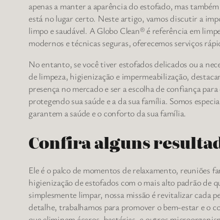
apenas a manter a aparência do estofado, mas também é 
está no lugar certo. Neste artigo, vamos discutir a i
limpo e saudável. A Globo Clean® é referência em limpe
modernos e técnicas seguras, oferecemos serviços rápid
No entanto, se você tiver estofados delicados ou a ne
de limpeza, higienização e impermeabilização, destac
presença no mercado e ser a escolha de confiança para 
protegendo sua saúde e a da sua família. Somos especi
garantem a saúde e o conforto da sua família.
Confira alguns resulta
Ele é o palco de momentos de relaxamento, reuniões fa
higienização de estofados com o mais alto padrão de q
simplesmente limpar, nossa missão é revitalizar cada 
detalhe, trabalhamos para promover o bem-estar e o c
que eliminam ácaros, bactérias, e outros microorganis