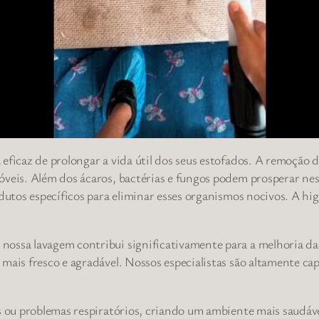
ficaz de prolongar a vida útil dos seus estofados. A remoção de
móveis. Além dos ácaros, bactérias e fungos podem prosperar n
odutos específicos para eliminar esses organismos nocivos. A hi
nossa lavagem contribui significativamente para a melhoria d
mais fresco e agradável. Nossos especialistas são altamente cap
s ou problemas respiratórios, criando um ambiente mais saudáve