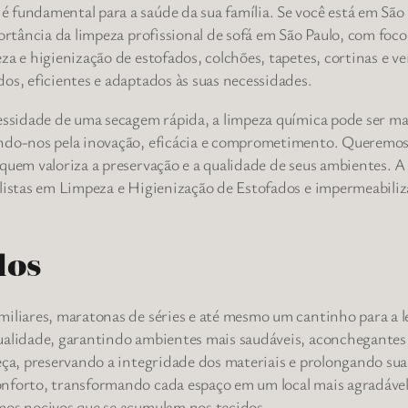
fundamental para a saúde da sua família. Se você está em São P
mportância da limpeza profissional de sofá em São Paulo, com f
za e higienização de estofados, colchões, tapetes, cortinas e v
os, eficientes e adaptados às suas necessidades.
cessidade de uma secagem rápida, a limpeza química pode ser m
ando-nos pela inovação, eficácia e comprometimento. Queremo
quem valoriza a preservação e a qualidade de seus ambientes. A h
alistas em Limpeza e Higienização de Estofados e impermeabiliz
dos
miliares, maratonas de séries e até mesmo um cantinho para a l
ualidade, garantindo ambientes mais saudáveis, aconchegantes e
peça, preservando a integridade dos materiais e prolongando s
onforto, transformando cada espaço em um local mais agradável
mos nocivos que se acumulam nos tecidos.