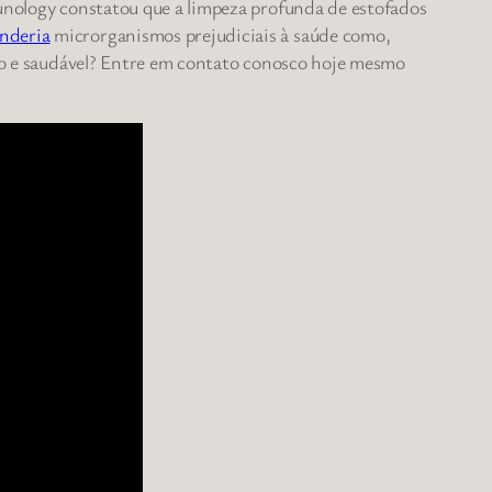
munology constatou que a limpeza profunda de estofados
anderia
microrganismos prejudiciais à saúde como,
impo e saudável? Entre em contato conosco hoje mesmo