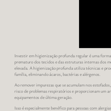
Investir em higienização profunda regular é uma forma e
prematuro dos tecidos e das estruturas internas dos 
elevada. A higienização profunda utiliza técnicas e pr
família, eliminando ácaros, bactérias e alérgenos.
Ao remover impurezas que se acumulam nos estofados, 
risco de problemas respiratórios e proporcionam um ar 
equipamentos de última geração.
Isso é especialmente benéfico para pessoas com alergia