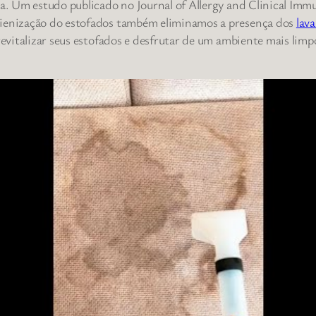
ica. Um estudo publicado no Journal of Allergy and Clinical Im
gienização do estofados também eliminamos a presença dos
lav
a revitalizar seus estofados e desfrutar de um ambiente mais l