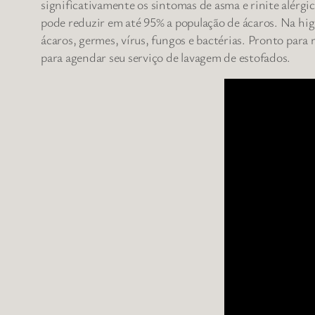
significativamente os sintomas de asma e rinite alérg
pode reduzir em até 95% a população de ácaros. Na hi
ácaros, germes, vírus, fungos e bactérias. Pronto par
para agendar seu serviço de lavagem de estofados.